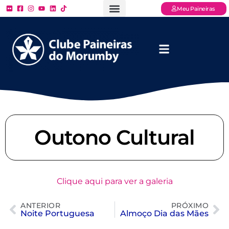
Meu Paineiras
Ligue: (11) 3779 – 2000
FAQ – Perguntas Frequentes
Ingressos Online
Venha para o Paineiras
Outono Cultural
Clique aqui para ver a galeria
ANTERIOR
PRÓXIMO
Noite Portuguesa
Almoço Dia das Mães