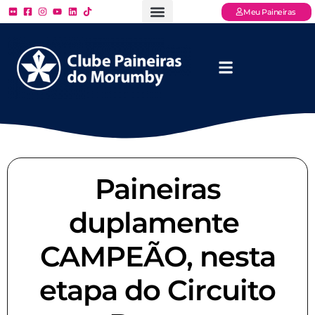
Meu Paineiras
Ligue: (11) 3779 – 2000
FAQ – Perguntas Frequentes
Ingressos Online
Venha para o Paineiras
Paineiras
duplamente
CAMPEÃO, nesta
etapa do Circuito