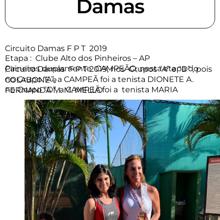
Damas
Circuito Damas F P T 2019
Etapa : Clube Alto dos Pinheiros – AP
Paineiras duplamente CAMPEÃO, nesta etapa do Circuito Damas F P T 2019, nos Grupos “A” e “D” , pois :
no Grupo “A”, a CAMPEÃ foi a tenista DIONETE A. COLABONE e
no Grupo “D”, a CAMPEÃ foi a tenista MARIA FERNANDA M. M. MELLO