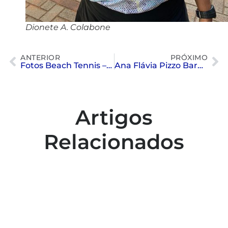
Dionete A. Colabone
ANTERIOR
PRÓXIMO
Fotos Beach Tennis – Semestre
Ana Flávia Pizzo Barbosa CAMPEÃ da Etapa – Sport Club Corinthians Paulista
Artigos
Relacionados
Colaboradores participam de capacitação
para inclusão no esporte