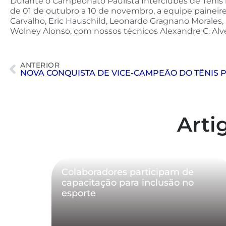
Durante o Campeonato Paulista Interclubes de Tênis n
de 01 de outubro a 10 de novembro, a equipe paineir
Carvalho, Eric Hauschild, Leonardo Gragnano Morales, 
Wolney Alonso, com nossos técnicos Alexandre C. Al
ANTERIOR
Arti
Colaboradores participam de
capacitação para inclusão no
esporte