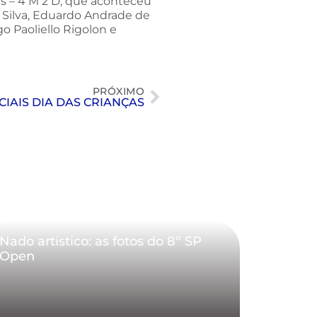
as – 4 M 2 D, que aconteceu
 Silva, Eduardo Andrade de
o Paoliello Rigolon e
PRÓXIMO
IAIS DIA DAS CRIANÇAS
Nado artístico: as fotos do 8º SP
Open