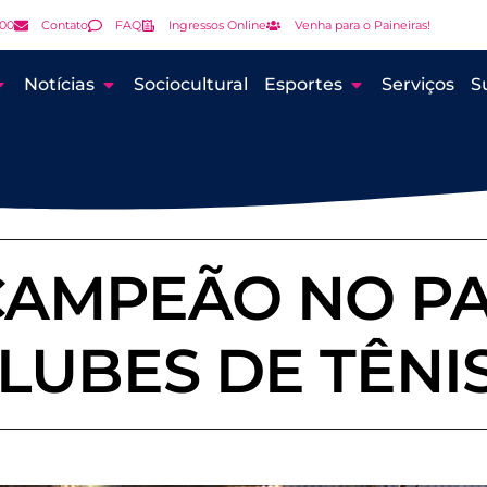
000
Contato
FAQ
Ingressos Online
Venha para o Paineiras!
Notícias
Sociocultural
Esportes
Serviços
S
 CAMPEÃO NO PA
LUBES DE TÊNI