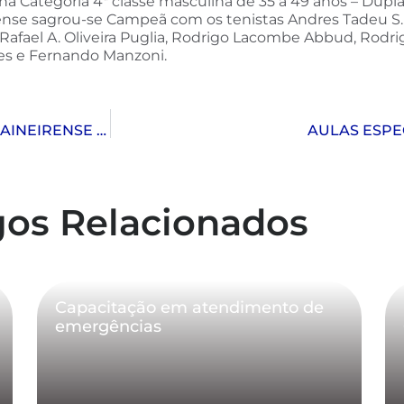
a Categoria 4ª classe masculina de 35 a 49 anos – Dupl
ense sagrou-se Campeã com os tenistas Andres Tadeu S.
Rafael A. Oliveira Puglia, Rodrigo Lacombe Abbud, Rodrig
ves e Fernando Manzoni.
NOVA CONQUISTA DE VICE-CAMPEÃO DO TÊNIS PAINEIRENSE VETERANO
AULAS ESPEC
gos Relacionados
Capacitação em atendimento de
emergências