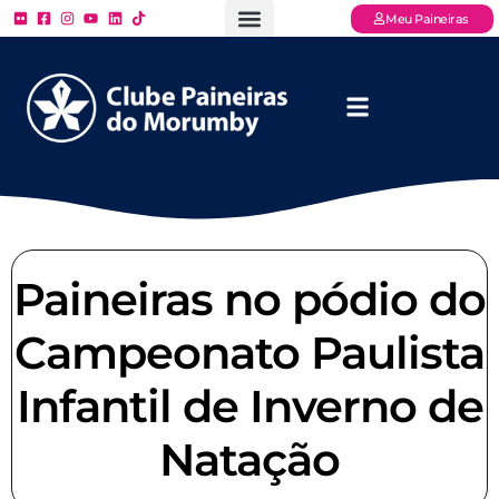
Meu Paineiras
Ligue: (11) 3779 – 2000
FAQ – Perguntas Frequentes
Ingressos Online
Venha para o Paineiras
Paineiras no pódio do
Campeonato Paulista
Infantil de Inverno de
Natação