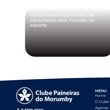
Colaboradores participam de
capacitação para inclusão no
esporte
MENU
Home
O Clube
Agenda
11 3779-2000