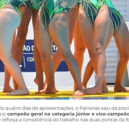
s quatro dias de apresentações, o Paineiras saiu da pis
ico:
campeão geral na categoria júnior e vice-campeão
eforça a consistência do trabalho nas duas pontas da 