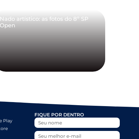
Nado artístico: as fotos do 8º SP
Open
FIQUE POR DENTRO
e Play
tore