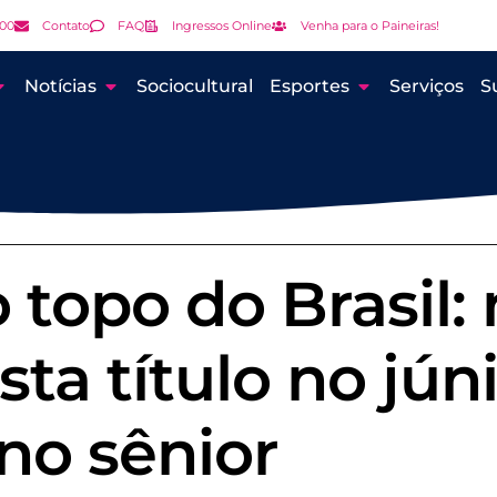
000
Contato
FAQ
Ingressos Online
Venha para o Paineiras!
Notícias
Sociocultural
Esportes
Serviços
S
 topo do Brasil:
sta título no júni
no sênior