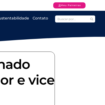
Meu Paineiras
ustentabilidade
Contato
 nado
or e vice