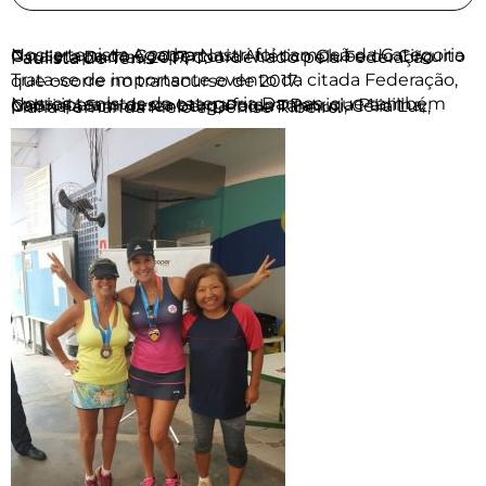
Nossa tenista Agatha Nastri foi campeã da Categoria C na etapa do Coopercotia Atlético Clube do Circuito Paulista Damas 2017, coordenado pela Federação Paulista de Tênis – FPT.
Trata-se de importante evento da citada Federação, que ocorre no transcurso de 2017.
Nossas tenistas da categoria Damas, que também participaram desta etapa foram: Patricia Padilha, Gabriela Schnorrenberg, Paula Tannuri, Célia Luz, Maria Fernanda Melo e Denise Ribeiro.