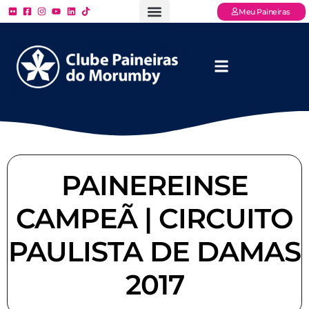
Meu Paineiras
Ligue: (11) 3779 – 2000
FAQ – Perguntas Frequentes
Ingressos Online
Venha para o Paineiras
PAINEREINSE
CAMPEÃ | CIRCUITO
PAULISTA DE DAMAS
2017