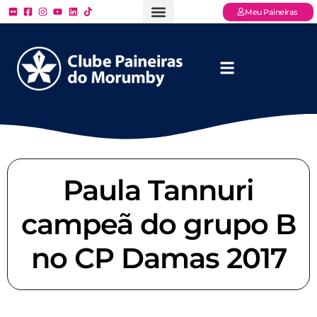
Meu Paineiras
Ligue: (11) 3779 – 2000
FAQ – Perguntas Frequentes
Ingressos Online
Venha para o Paineiras
Paula Tannuri
campeã do grupo B
no CP Damas 2017