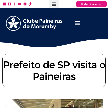
Meu Paineiras
Ligue: (11) 3779 – 2000
FAQ – Perguntas Frequentes
Ingressos Online
Venha para o Paineiras
Prefeito de SP visita o
Paineiras