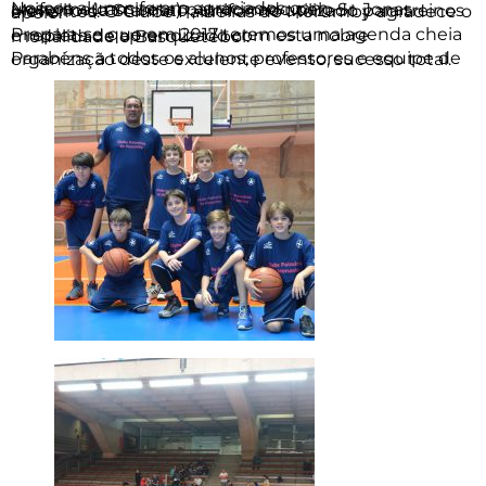
Nossos alunos foram agraciados com uniforme(camiseta) patrocinado pelo Sr. Jonas Monzillo da Stamato , uniforme utilizado para treinos e eventos. O Clube Paineiras do Morumby agradece o apoio.
Prepara-se que em 2017 teremos uma agenda cheia e repleta de aprendizado com esta nobre modalidade o Basquetebol.
Parabéns a todos os alunos, professores e equipe de organização deste excelente evento, sucesso total.