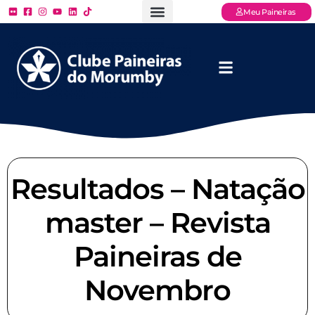
Meu Paineiras
Ligue: (11) 3779 – 2000
FAQ – Perguntas Frequentes
Ingressos Online
Venha para o Paineiras
Resultados – Natação
master – Revista
Paineiras de
Novembro