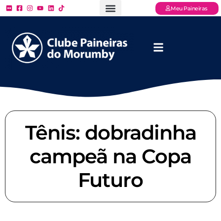
Meu Paineiras
Ligue: (11) 3779 – 2000
FAQ – Perguntas Frequentes
Ingressos Online
Venha para o Paineiras
Tênis: dobradinha
campeã na Copa
Futuro