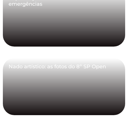
emergências
Nado artístico: as fotos do 8º SP Open