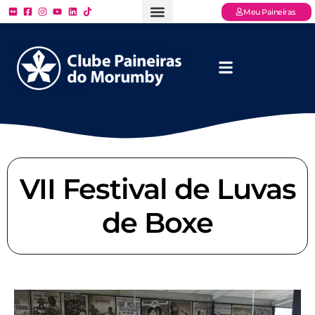
Meu Paineiras
Ligue: (11) 3779 – 2000
FAQ – Perguntas Frequentes
Ingressos Online
Venha para o Paineiras
VII Festival de Luvas
de Boxe