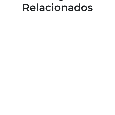
Relacionados
Colaboradores participam de capacitação
para inclusão no esporte
Capacitação em atendimento de
emergências