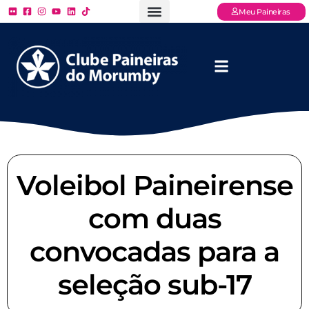
Meu Paineiras
Ligue: (11) 3779 – 2000
FAQ – Perguntas Frequentes
Ingressos Online
Venha para o Paineiras
Voleibol Paineirense
com duas
convocadas para a
seleção sub-17