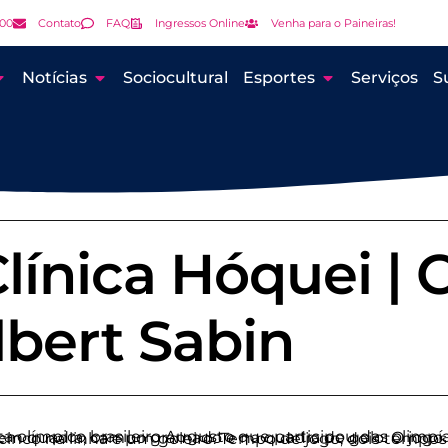
000
Contato
FAQ
Ingressos Online
Venha para o Paineiras!
Notícias
Sociocultural
Esportes
Serviços
S
ínica Hóquei | 
lbert Sabin
modalidade acontecem em quadra, campo gramado e na quadra de gelo. O jogo na quadra, que foi o que nós participamos, é composto por seis jogadores por time, cinco na linha e 