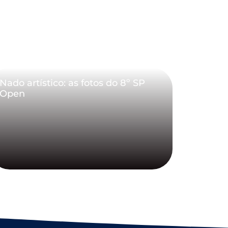
Nado artístico: as fotos do 8º SP
Open