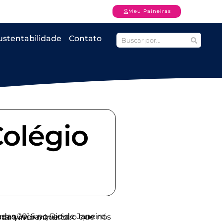
Meu Paineiras
ustentabilidade
Contato
Colégio
um goleiro. Tempo de jogo, dois tempos de vinte minutos.