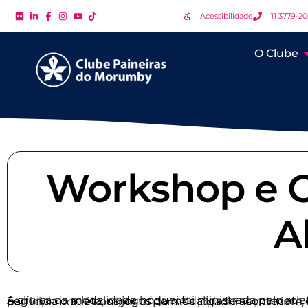
Acessibilidade
11 3779-2
O Clube
Workshop e Cl
A
A clínica da modalidade hóquei foi ministrada pelo atleta olímpico brasileiro Augusto que participou das olimpíadas 2016 no Rio de Janeiro. Segundo o atleta, os jogos da 