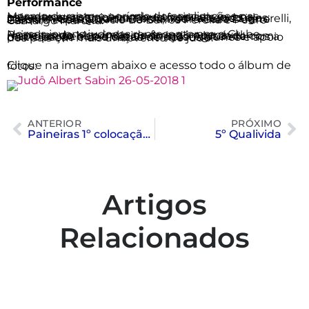
Performance
Mesmo durante o período de paralisações nas estradas e crise nos combustíveis seis jovens painerenses participaram do festival sendo eles: Miguel Neves Siqueira, Fernando Falleiros Signorelli, Joaquim Colla Duarte Garcia, Pedro Colla Duarte Garcia, Felipe Quercio de Barros Pereira e Pedro Camargo Maruxo.
Nossos jovens judocas representaram o Clube Paineiras do Morumby de forma impecável, respeitando os princípios do judô e lutando com muito empenho e determinação. Agradecemos a participação e dedicação de nossos alunos e apoio dos pais em mais um evento do judô.
Clique na imagem abaixo e acesso todo o álbum de fotos:
ANTERIOR
PRÓXIMO
Paineiras 1º colocação geral na 2ª Etapa do Circuito Mirim de Natação
5º Qualivida
Artigos
Relacionados
Colaboradores participam de capacitação