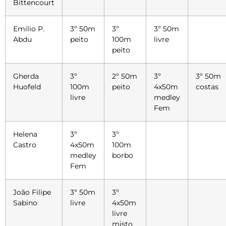
Bittencourt
Emilio P.
3º 50m
3º
3º 50m
Abdu
peito
100m
livre
peito
Gherda
3º
2º 50m
3º
3º 50m
Huofeld
100m
peito
4x50m
costas
livre
medley
Fem
Helena
3º
3º
Castro
4x50m
100m
medley
borbo
Fem
João Filipe
3º 50m
3º
Sabino
livre
4x50m
livre
misto