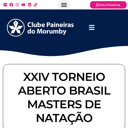
Meu Paineiras
Ligue: (11) 3779 – 2000
FAQ – Perguntas Frequentes
Ingressos Online
Venha para o Paineiras
XXIV TORNEIO
ABERTO BRASIL
MASTERS DE
NATAÇÃO