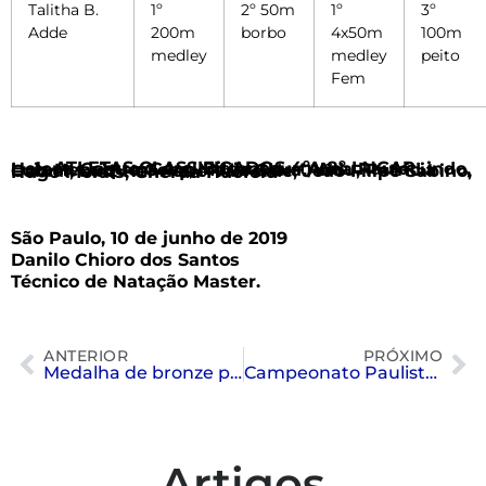
Talitha B.
1º
2º 50m
1º
3º
Adde
200m
borbo
4x50m
100m
medley
medley
peito
Fem
ATLETAS CLASSIFICADOS 4ºA 8º LUGAR
Helena Castro, Carol Bittencourt, Ana Paula Lindo, Luiz Henrique Goes, Maria Clara Abdu, Patricia Cabral, Luiz Henrique Valverde, João Filipe Sabino, Hugo Morais, Gherda Huofeld
São Paulo, 10 de junho de 2019
Danilo Chioro dos Santos
Técnico de Natação Master.
ANTERIOR
PRÓXIMO
Medalha de bronze para nosso Polo Aquático na Copa SP
Campeonato Paulista Júnior e Sênior de Natação
Artigos