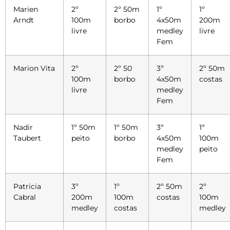
Marien
2º
2º 50m
1º
1º
Arndt
100m
borbo
4x50m
200m
livre
medley
livre
Fem
Marion Vita
2º
2º 50
3º
2º 50m
100m
borbo
4x50m
costas
livre
medley
Fem
Nadir
1º 50m
1º 50m
3º
1º
Taubert
peito
borbo
4x50m
100m
medley
peito
Fem
Patricia
3º
1º
2º 50m
2º
Cabral
200m
100m
costas
100m
medley
costas
medley