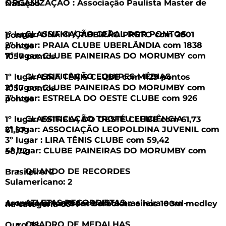
ORGANIZAÇÃO : Associação Paulista Master de Natação
CLASSIFICAÇÃO GERAL POR PONTOS
1º lugar: UNAMI / RIBEIRÃO PRETO com 2801 pontos
2º lugar: PRAIA CLUBE UBERLÂNDIA com 1838 pontos
7º lugar: CLUBE PAINEIRAS DO MORUMBY com 1057 pontos
CLASSIFICAÇÃO EQUIPES MÉDIAS
1º lugar: LIRA TÊNIS CLUBE com 1129 pontos
2º lugar: CLUBE PAINEIRAS DO MORUMBY com 1057 pontos
3º lugar: ESTRELA DO OESTE CLUBE com 926 pontos
CLASSIFICAÇÃO TROFÉU EFICIÊNCIA
1º lugar: ESTRELA DO OESTE CLUBE com 61,73
2º lugar: ASSOCIAÇÃO LEOPOLDINA JUVENIL com 61,57
3º lugar : LIRA TÊNIS CLUBE com 59,42
4º lugar: CLUBE PAINEIRAS DO MORUMBY com 58,72
QUANDO DE RECORDES
Brasileiro: 2
Sulamericano: 2
ATLETAS RECORDISTAS
Aroma Martorell recordista brasileira e sul-americana nos 50m borboleta e nos 100m medley na categoria 60+.
QUADRO DE MEDALHAS
Ouro: 18