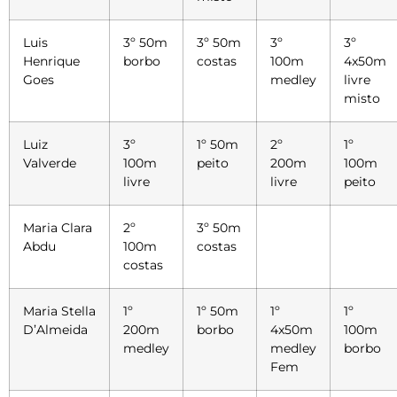
Luis
3º 50m
3º 50m
3º
3º
Henrique
borbo
costas
100m
4x50m
Goes
medley
livre
misto
Luiz
3º
1º 50m
2º
1º
Valverde
100m
peito
200m
100m
livre
livre
peito
Maria Clara
2º
3º 50m
Abdu
100m
costas
costas
Maria Stella
1º
1º 50m
1º
1º
D’Almeida
200m
borbo
4x50m
100m
medley
medley
borbo
Fem