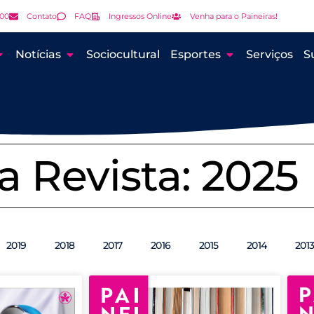
000
Contato
FAQ
Ingressos Online
Venha para o Paineiras!
Notícias
Sociocultural
Esportes
Serviços
S
a Revista: 2025
2019
2018
2017
2016
2015
2014
201