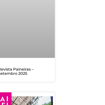
evista Paineiras –
Setembro 2025