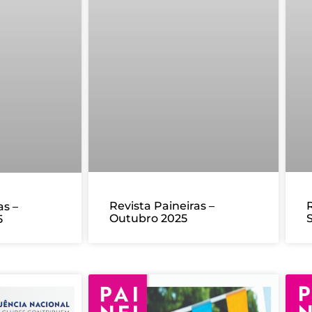
R
Revista Paineiras –
as –
Outubro 2025
5