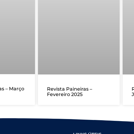
as – Março
Revista Paineiras –
R
Fevereiro 2025
J