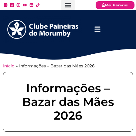
Meu Paineiras
Ligue: (11) 3779 – 2000
FAQ – Perguntas Frequentes
Ingressos Online
Venha para o Paineiras
Início
»
Informações – Bazar das Mães 2026
Informações –
Bazar das Mães
2026