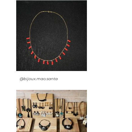
@bijoux.mao.santa