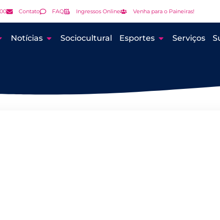
000
Contato
FAQ
Ingressos Online
Venha para o Paineiras!
Notícias
Sociocultural
Esportes
Serviços
S