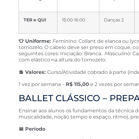
TER e QUI
15:00-16:00
Danças 2
👕
Uniforme:
Feminino:
Collant de elanca ou lycr
tornozelo. O cabelo deve ser preso em coque, com 
seguintes cores: Iniciação: Branca.
Masculino:
Cam
com elástico na altura do tornozelo.
💲
Valores:
Curso/Atividade cobrado à parte (ind
1 vez por semana –
R$ 115,00
e 2 vezes por sema
BALLET CLÁSSICO – PREP
Ensinar aos alunos os fundamentos da técnica de 
musicalidade, noção tempo e espaço, ritmo), pre
📅
Período