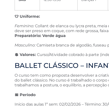
👕
Uniforme:
Feminino:
Collant de elanca ou lycra preta, meia 
deve ser preso em coque, com rede grossa, faixa u
Preparatório: Verde água
Masculino:
Camiseta branca de algodão, fuseau pr
💲
Valores:
Curso/Atividade cobrado à parte (in
BALLET CLÁSSICO – INFA
O curso tem como proposta desenvolver a criativi
do ballet clássico. No curso é trabalhado o corpo
trabalhamos a postura, o equilíbrio, a percepçã
📅
Período
Início das aulas 1º sem: 02/02/2026 – Término: 3