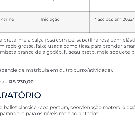
Karine
Iniciação
Nascidos em 2022*
a preta, meia calça rosa com pé, sapatilha rosa com elást
rede grossa, faixa usada como tiara, para prender a franj
iseta branca de algodão, fuseau preto, meia soquete br
epende de matrícula em outro curso/atividade).
na –
R$ 230,00
ARATÓRIO
ballet clássico (boa postura, coordenação motora, elegân
parando-o para os níveis mais adiantados.