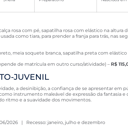
calça rosa com pé, sapatilha rosa com elástico na altura 
sada como tiara, para prender a franja para trás, nas seg
eto, meia soquete branca, sapatilha preta com elástico 
depende de matrícula em outro curso/atividade) –
R$ 115,
NTO-JUVENIL
dade, a desinibição, a confiança de se apresentar em púb
 como instrumento maleável de expressão da fantasia e da
o do ritmo e a suavidade dos movimentos.
0/06/2026 | Recesso: janeiro, julho e dezembro