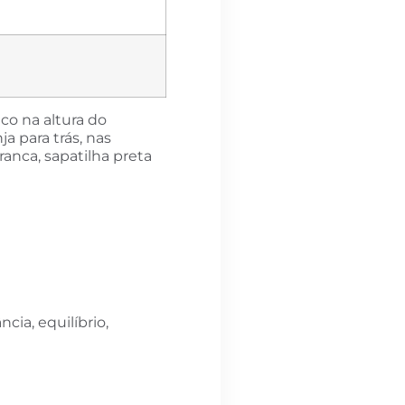
ico na altura do
a para trás, nas
anca, sapatilha preta
cia, equilíbrio,