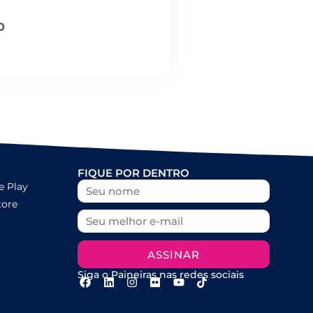
0
FIQUE POR DENTRO
e Play
tore
ASSINAR
Siga o Paineiras nas redes sociais