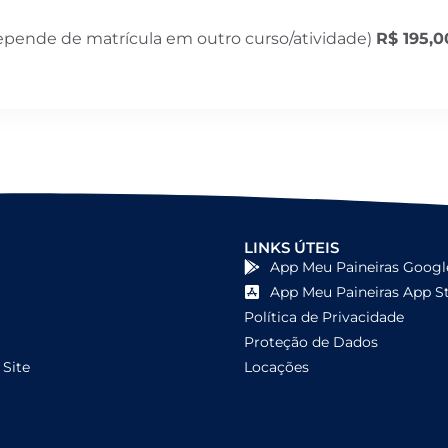
depende de matrícula em outro curso/atividade)
R$ 195,0
LINKS ÚTEIS
App Meu Paineiras Googl
App Meu Paineiras App S
Política de Privacidade
Proteção de Dados
Site
Locações