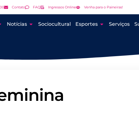
000
Contato
FAQ
Ingressos Online
Venha para o Paineiras!
Notícias
Sociocultural
Esportes
Serviços
S
eminina