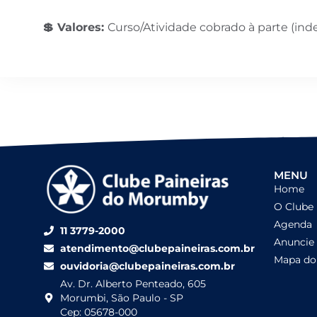
💲
Valores:
Curso/Atividade cobrado à parte (in
MENU
Home
O Clube
Agenda
11 3779-2000
Anuncie
atendimento@clubepaineiras.com.br
Mapa do 
ouvidoria@clubepaineiras.com.br
Av. Dr. Alberto Penteado, 605
Morumbi, São Paulo - SP
Cep: 05678-000