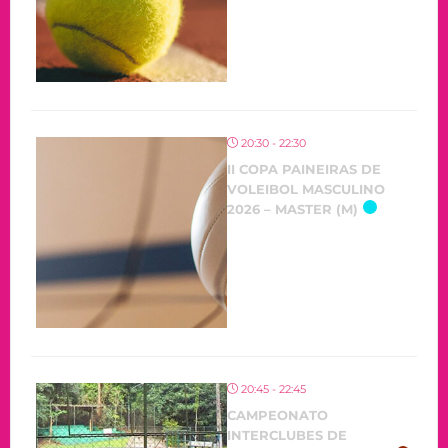
20:30 - 22:30
II COPA PAINEIRAS DE
VOLEIBOL MASCULINO
2026 – MASTER (M)
20:45 - 22:45
CAMPEONATO
INTERCLUBES DE