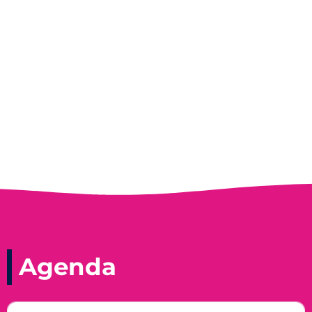
Entrevista do programa Hoje em Dia da
Record, com a histórica nadadora paineirense
Nadir Taubert
Agenda