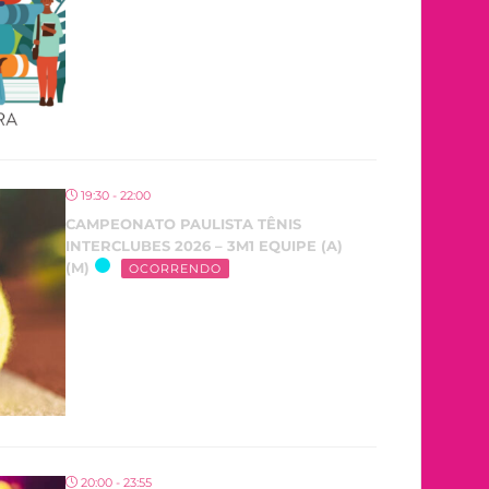
19:30 - 22:00
CAMPEONATO PAULISTA TÊNIS
INTERCLUBES 2026 – 3M1 EQUIPE (A)
(M)
OCORRENDO
20:00 - 23:55