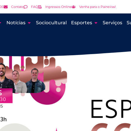
000
Contato
FAQ
Ingressos Online
Venha para o Paineiras!
Notícias
Sociocultural
Esportes
Serviços
S