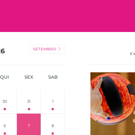
SETEMBRO
26
E
QUI
SEX
SAB
30
31
1
6
7
8