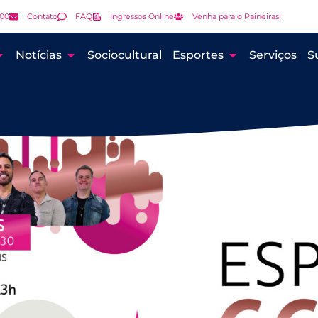
000
Contato
FAQ
Ingressos Online
Venha para o Paineiras!
Notícias
Sociocultural
Esportes
Serviços
S