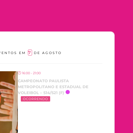
7
VENTOS EM
DE AGOSTO
16:00 - 21:00
CAMPEONATO PAULISTA
METROPOLITANO E ESTADUAL DE
VOLEIBOL – S14/S21 (F)
OCORRENDO