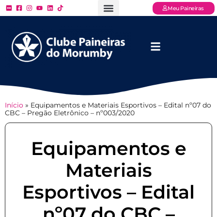
Meu Paineiras
Ligue: (11) 3779 – 2000
FAQ – Perguntas Frequentes
Ingressos Online
Venha para o Paineiras
Início
»
Equipamentos e Materiais Esportivos – Edital nº07 do
CBC – Pregão Eletrônico – nº003/2020
Equipamentos e
Materiais
Esportivos – Edital
nº07 do CBC –