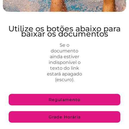
Utilize os botões abaixo para
baixar os documentos
Se o
documento
ainda estiver
indisponível o
texto do link
estará apagado
(escuro).
Regulamento
Grade Horária