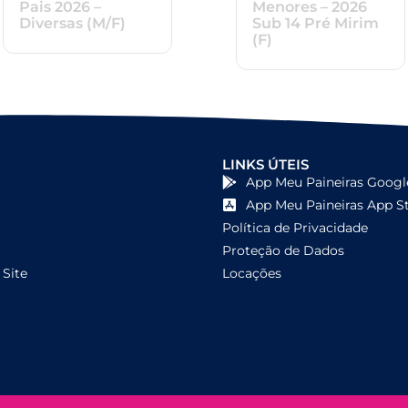
Pais 2026 –
Menores – 2026
Diversas (M/F)
Sub 14 Pré Mirim
(F)
LINKS ÚTEIS
App Meu Paineiras Googl
App Meu Paineiras App S
Política de Privacidade
Proteção de Dados
Site
Locações