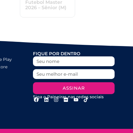
Futebol Master
2026 – Sênior (M)
FIQUE POR DENTRO
e Play
tore
ASSINAR
Siga o Paineiras nas redes sociais