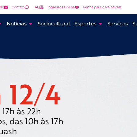
000
Contato
FAQ
Ingressos Online
Venha para o Paineiras!
Notícias
Sociocultural
Esportes
Serviços
S