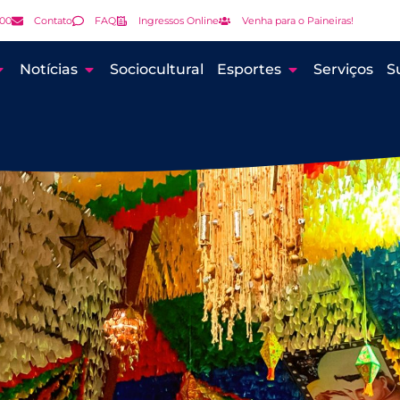
000
Contato
FAQ
Ingressos Online
Venha para o Paineiras!
Notícias
Sociocultural
Esportes
Serviços
S