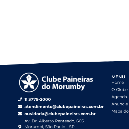
MENU
Home
O Clube
Agenda
11 3779-2000
Anuncie
atendimento@clubepaineiras.com.br
Mapa do 
ouvidoria@clubepaineiras.com.br
Av. Dr. Alberto Penteado, 605
Morumbi, São Paulo - SP