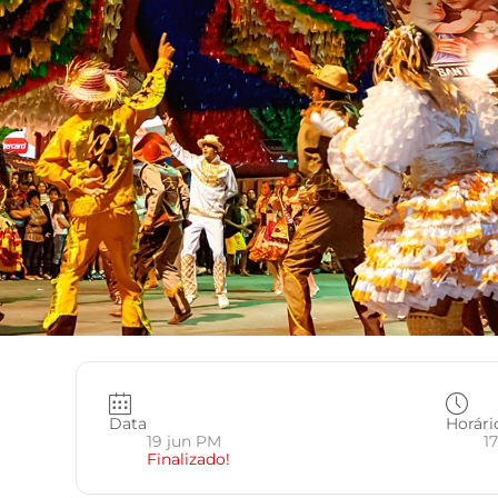
Data
Horári
19 jun PM
17
Finalizado!