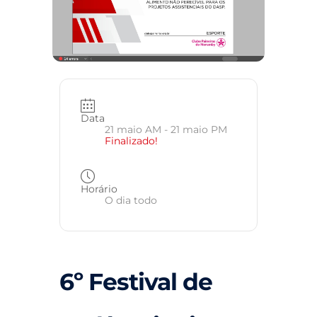
Data
21 maio AM
- 21 maio PM
Finalizado!
Horário
O dia todo
6º Festival de