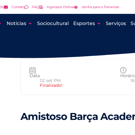
000
Contato
FAQ
Ingressos Online
Venha para o Paineiras!
Notícias
Sociocultural
Esportes
Serviços
S
Data
Horári
02 set PM
16
Finalizado!
Amistoso Barça Acad