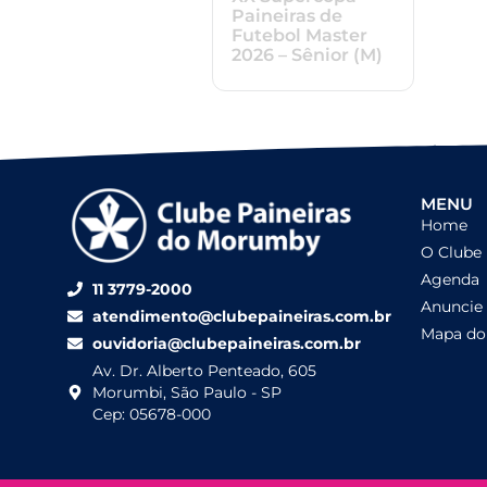
Paineiras de
Futebol Master
2026 – Sênior (M)
MENU
Home
O Clube
Agenda
11 3779-2000
Anuncie
atendimento@clubepaineiras.com.br
Mapa do 
ouvidoria@clubepaineiras.com.br
Av. Dr. Alberto Penteado, 605
Morumbi, São Paulo - SP
Cep: 05678-000