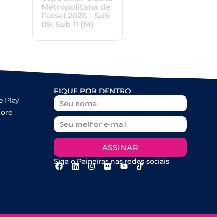
Metropolitana de
Futsal 2026 – Sub
09, Sub 11 (M)
FIQUE POR DENTRO
e Play
tore
ASSINAR
Siga o Paineiras nas redes sociais