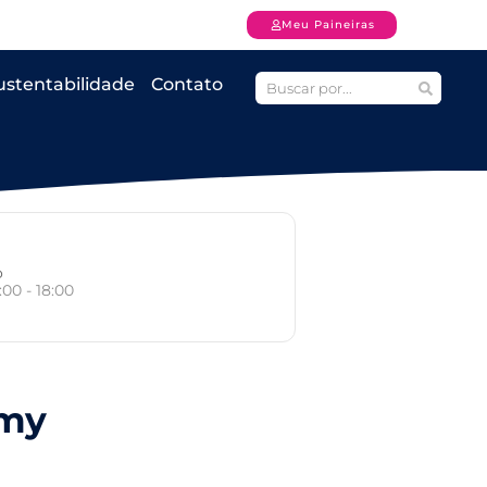
Meu Paineiras
ustentabilidade
Contato
o
:00 - 18:00
emy