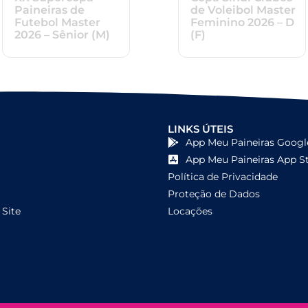
Paineiras de
de Voleibol Master
Futebol Master
Feminino 2026 – D
2026 – Sênior (M)
(F)
LINKS ÚTEIS
App Meu Paineiras Googl
App Meu Paineiras App S
Política de Privacidade
Proteção de Dados
Site
Locações