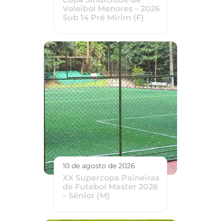
Voleibol Menores – 2026
Sub 14 Pré Mirim (F)
10 de agosto de 2026
XX Supercopa Paineiras
de Futebol Master 2026
– Sênior (M)