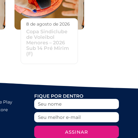
8 de agosto de 2026
Copa Sindiclube
de Voleibol
Menores – 2026
Sub 14 Pré Mirim
(F)
FIQUE POR DENTRO
e Play
tore
ASSINAR