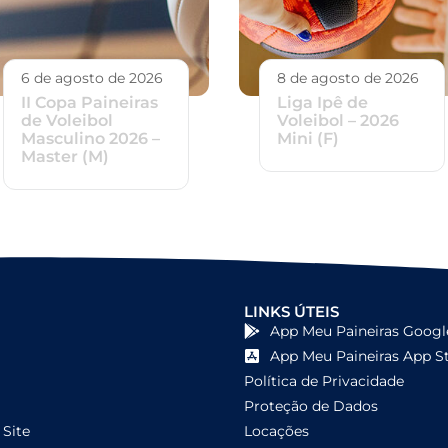
6 de agosto de 2026
8 de agosto de 2026
II Copa Paineiras
Liga Ipê de
de Voleibol
Voleibol – 2026
Masculino 2026 –
Mini (F)
Master (M)
LINKS ÚTEIS
App Meu Paineiras Googl
App Meu Paineiras App S
Política de Privacidade
Proteção de Dados
Site
Locações