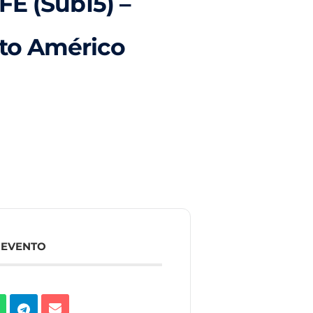
FE (Sub15) –
nto Américo
 EVENTO