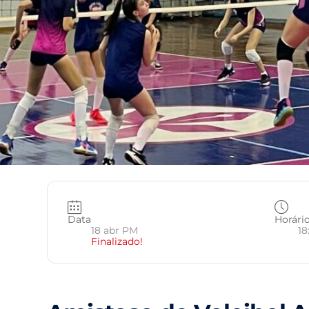
Data
Horári
18 abr PM
18
Finalizado!