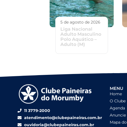
5 de agosto de 2026
Liga Nacional
Adulto Masculino
Polo Aquático –
Adulto (M)
MENU
Home
O Clube
Agenda
11 3779-2000
Anuncie
atendimento@clubepaineiras.com.br
Mapa do 
ouvidoria@clubepaineiras.com.br