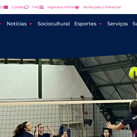
000
Contato
FAQ
Ingressos Online
Venha para o Paineiras!
Notícias
Sociocultural
Esportes
Serviços
S