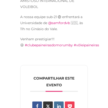
AMISTOSO INTERNACIONAL DE
VOLEIBOL
A nossa equipe sub-21 🏐 enfrentará a
Universidade de
@samfordvb
🇺🇸, às
11h no Ginásio do Vale.
Venham prestigiar!!!
😜
#clubepaineirasdomorumby
#vôleipaineiras
COMPARTILHAR ESTE
EVENTO