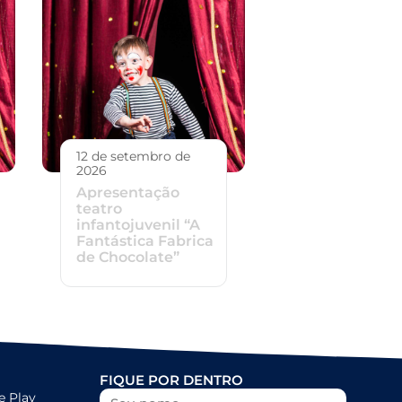
12 de setembro de
2026
Apresentação
teatro
infantojuvenil “A
Fantástica Fabrica
de Chocolate”
FIQUE POR DENTRO
e Play