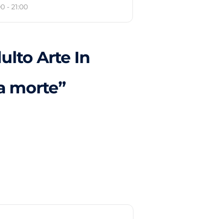
0 - 21:00
ulto Arte In
a morte”