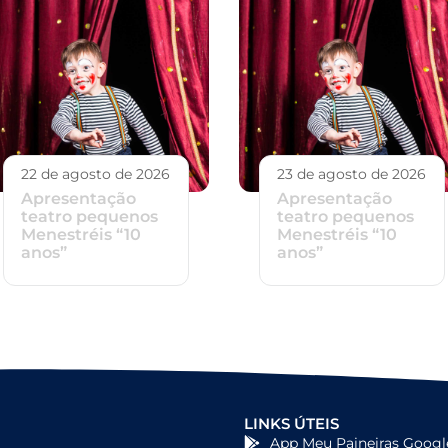
22 de agosto de 2026
23 de agosto de 2026
Apresentação
Apresentação
teatro pequenos
teatro pequenos
Menestréis “10
Menestréis “10
anos”
anos”
LINKS ÚTEIS
App Meu Paineiras Googl