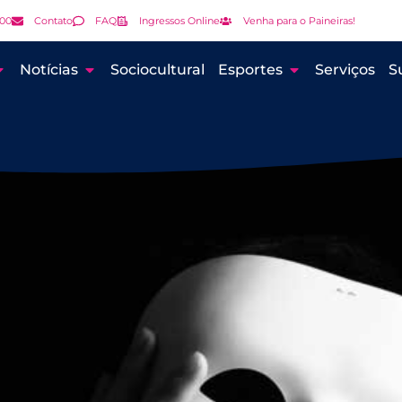
000
Contato
FAQ
Ingressos Online
Venha para o Paineiras!
Notícias
Sociocultural
Esportes
Serviços
S