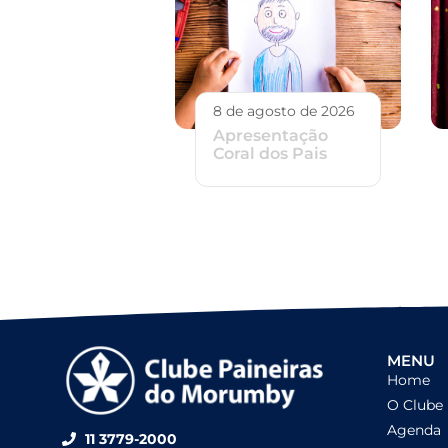
8 de agosto de 2026
Apresentação
Coral dos Pais
MENU
Home
O Clube
Agenda
11 3779-2000