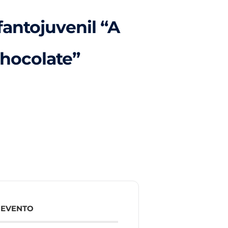
fantojuvenil “A
Chocolate”
 EVENTO