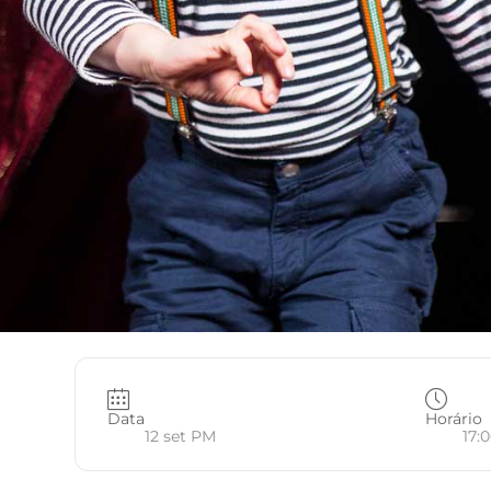
Data
Horário
12 set PM
17:0