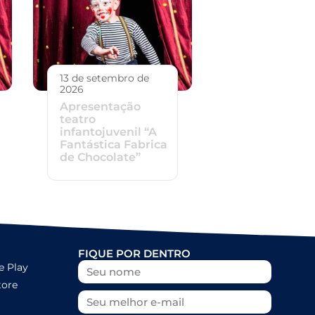
13 de setembro de
2026
Apresentação
teatro
infantojuvenil “A
Fantástica Fabrica
de Chocolate”
FIQUE POR DENTRO
e Play
tore