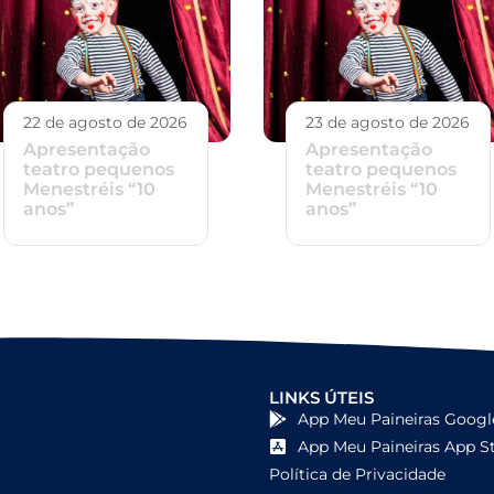
22 de agosto de 2026
23 de agosto de 2026
Apresentação
Apresentação
teatro pequenos
teatro pequenos
Menestréis “10
Menestréis “10
anos”
anos”
LINKS ÚTEIS
App Meu Paineiras Googl
App Meu Paineiras App S
Política de Privacidade