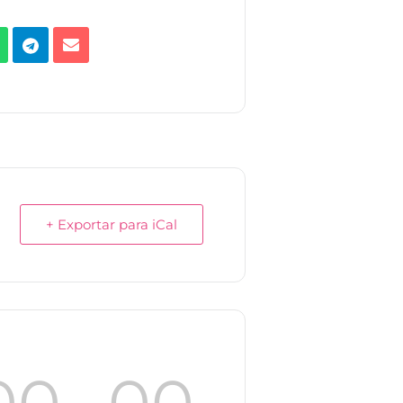
+ Exportar para iCal
00
00