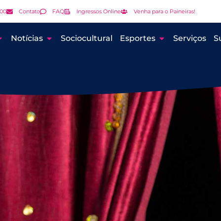
000
Contato
FAQ
Ingressos Online
Venha para o Paineiras!
Notícias
Sociocultural
Esportes
Serviços
S