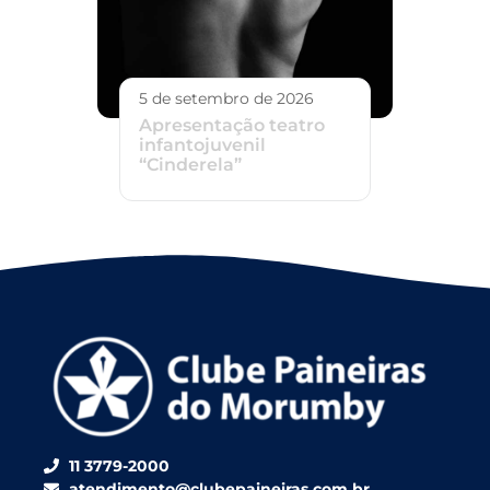
5 de setembro de 2026
Apresentação teatro
infantojuvenil
“Cinderela”
11 3779-2000
atendimento@clubepaineiras.com.br