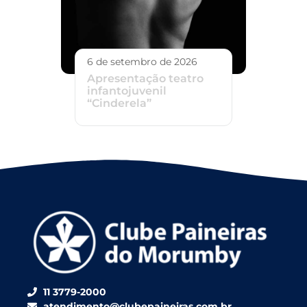
6 de setembro de 2026
Apresentação teatro
infantojuvenil
“Cinderela”
11 3779-2000
atendimento@clubepaineiras.com.br