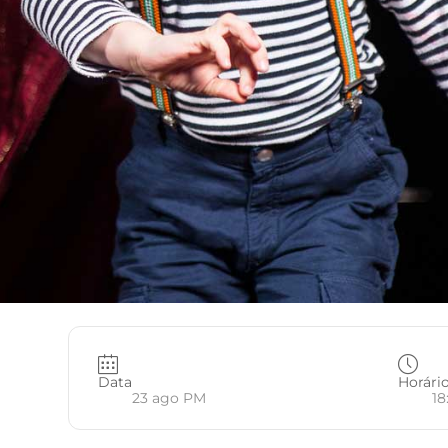
Data
Horári
23 ago PM
18