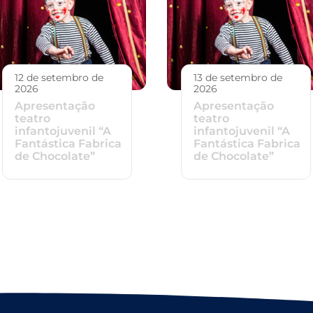
12 de setembro de
13 de setembro de
2026
2026
Apresentação
Apresentação
teatro
teatro
infantojuvenil “A
infantojuvenil “A
Fantástica Fabrica
Fantástica Fabrica
de Chocolate”
de Chocolate”