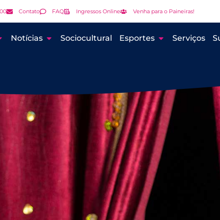
000
Contato
FAQ
Ingressos Online
Venha para o Paineiras!
Notícias
Sociocultural
Esportes
Serviços
S