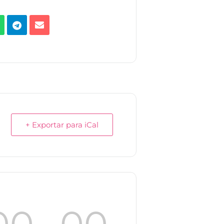
+ Exportar para iCal
00
00