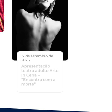
17 de setembro de
2026
Apresentação
teatro adulto Arte
In Cena –
“Encontro com a
morte”