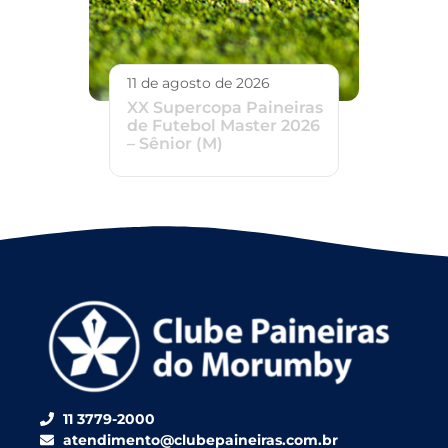
11 de agosto de 2026
XX Supercopa Paineiras
de Futebol Master 2026
– Sênior (M)
11 3779-2000
atendimento@clubepaineiras.com.br