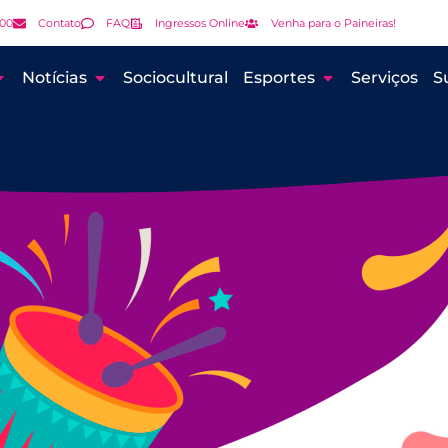
000
Contato
FAQ
Ingressos Online
Venha para o Paineiras!
Notícias
Sociocultural
Esportes
Serviços
S