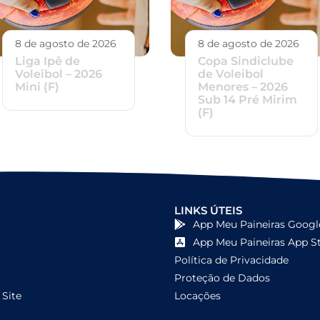
8 de agosto de 2026
8 de agosto de 2026
Liga Ipê de
Copa Sindiclube
Voleibol – 2026
de Voleibol
Mini (F)
Menores – 2026
Sub 14 Pré Mirim
(F)
LINKS ÚTEIS
App Meu Paineiras Googl
App Meu Paineiras App S
Política de Privacidade
Proteção de Dados
Site
Locações