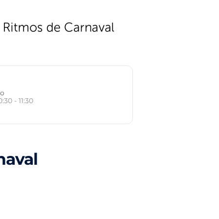
io
0:30 - 11:30
naval