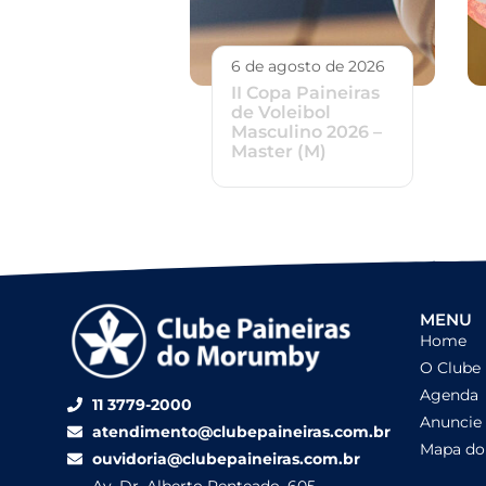
6 de agosto de 2026
II Copa Paineiras
de Voleibol
Masculino 2026 –
Master (M)
MENU
Home
O Clube
Agenda
11 3779-2000
Anuncie
atendimento@clubepaineiras.com.br
Mapa do 
ouvidoria@clubepaineiras.com.br