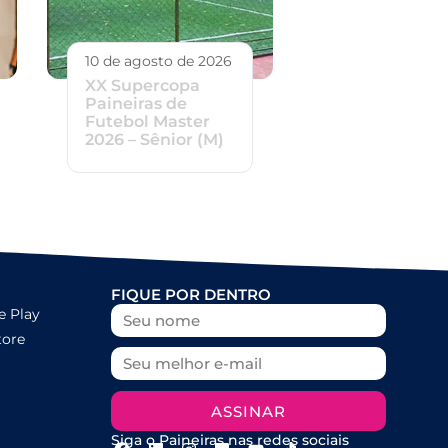
10 de agosto de 2026
XX Supercopa
Paineiras de
Futebol Master
2026 – Sênior (M)
FIQUE POR DENTRO
e Play
tore
ASSINAR
Siga o Paineiras nas redes sociais