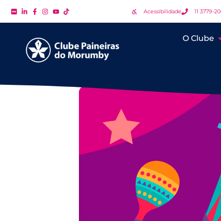
Acessibilidade
11 3779-2
O Clube