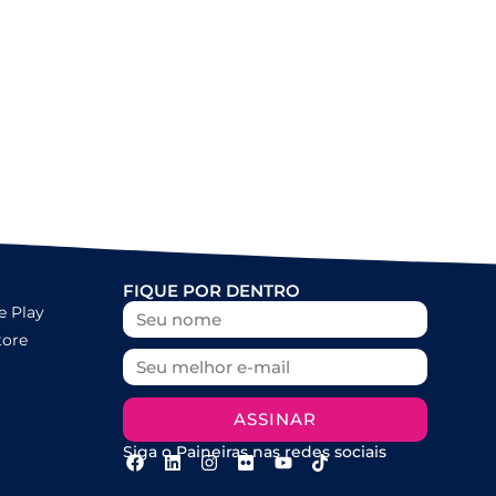
FIQUE POR DENTRO
e Play
tore
ASSINAR
Siga o Paineiras nas redes sociais