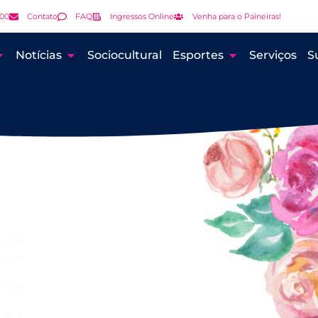
000
Contato
FAQ
Ingressos Online
Venha para o Paineiras!
Notícias
Sociocultural
Esportes
Serviços
S