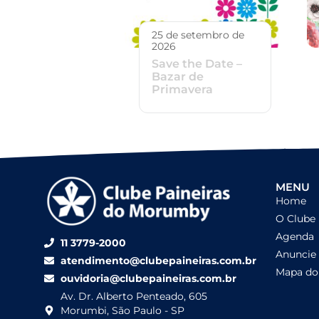
25 de setembro de
2026
Save the Date –
Bazar de
Primavera
MENU
Home
O Clube
Agenda
11 3779-2000
Anuncie
atendimento@clubepaineiras.com.br
Mapa do 
ouvidoria@clubepaineiras.com.br
Av. Dr. Alberto Penteado, 605
Morumbi, São Paulo - SP