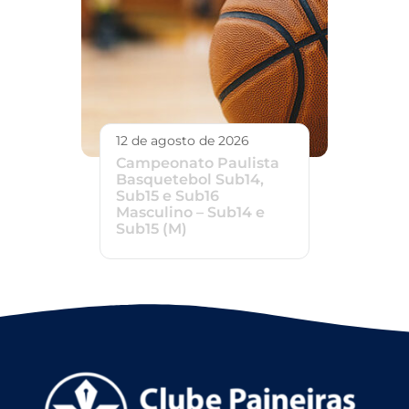
12 de agosto de 2026
Campeonato Paulista
Basquetebol Sub14,
Sub15 e Sub16
Masculino – Sub14 e
Sub15 (M)