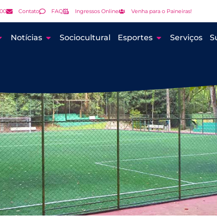
000
Contato
FAQ
Ingressos Online
Venha para o Paineiras!
Notícias
Sociocultural
Esportes
Serviços
S