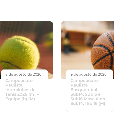
8 de agosto de 2026
9 de agosto de 2026
Campeonato
Campeonato
Paulista
Paulista
Interclubes de
Basquetebol
Tênis 2026 1m1 –
Sub14, Sub15 e
Equipe (b) (M)
Sub16 Masculino –
Sub14, 15 e 16 (M)