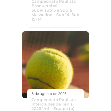
Campeonato Paulista
Basquetebol
Sub14,sub15 e Sub16
Masculino – Sub 14, Sub
15 (M)
8 de agosto de 2026
Campeonato Paulista
Interclubes de Tênis
2026 1m1 – Equipe (b)