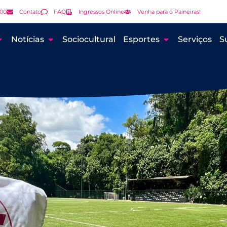
000
Contato
FAQ
Ingressos Online
Venha para o Paineiras!
Notícias
Sociocultural
Esportes
Serviços
S