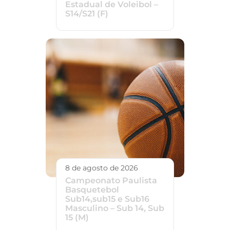
Estadual de Voleibol –
S14/S21 (F)
8 de agosto de 2026
Campeonato Paulista
Basquetebol
Sub14,sub15 e Sub16
Masculino – Sub 14, Sub
15 (M)