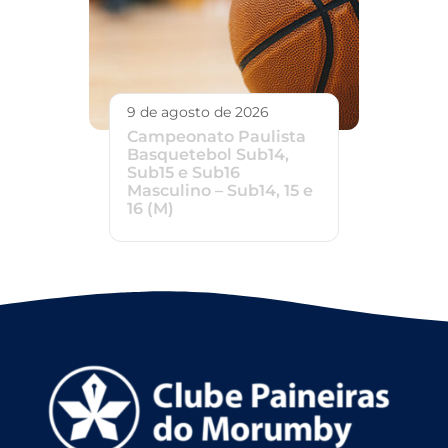
9 de agosto de 2026
Campeonato Paulista
Basquetebol Sub14,
Sub15 e Sub16
Masculino – Sub14, 15 e
16 (M)