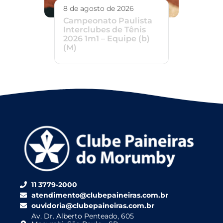
8 de agosto de 2026
Campeonato Paulista
Interclubes de Tênis
2026 1m1 – Equipe (b)
(M)
11 3779-2000
atendimento@clubepaineiras.com.br
ouvidoria@clubepaineiras.com.br
Av. Dr. Alberto Penteado, 605