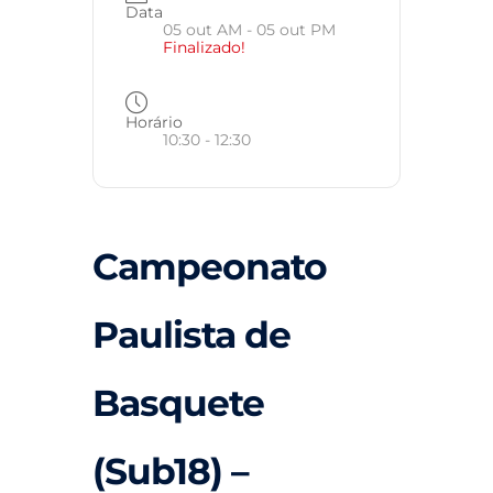
Data
05 out AM
- 05 out PM
Finalizado!
Horário
10:30 - 12:30
Campeonato
Paulista de
Basquete
(Sub18) –