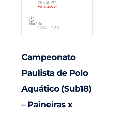
08 out PM
Finalizado!
Horário
20:30 - 21:30
Campeonato
Paulista de Polo
Aquático (Sub18)
– Paineiras x